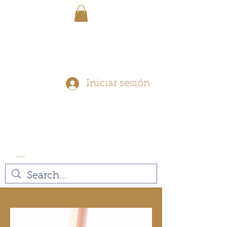
ENVÍO GRATIS - En pedidos
superiores a $ 40
Iniciar sesión
Carrito