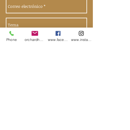
Phone
orchardharvestsoap@gmail.com
www.facebook.com/orchardharvestsoap
www.instagram.com/orchardharvestsoap
Enviar