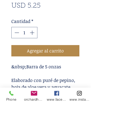
Precio
USD 5.25
de
Cantidad
*
oferta
Agregar al carrito
&nbsp;Barra de 5 onzas
Elaborado con puré de pepino,
hoja de aloe vera y aguacate,
este jabón es suave y tiene un
Phone
orchardharvestsoap@gmail.com
www.facebook.com/orchardharvestsoap
www.instagram.com/orchardharvestsoap
aroma recién salido de la
ducha.
Ingredientes