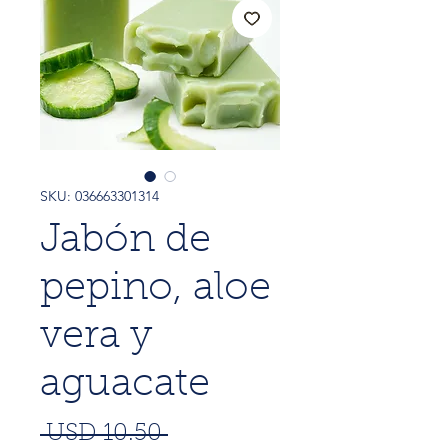
SKU: 036663301314
Jabón de
pepino, aloe
vera y
aguacate
Precio
 USD 10.50 