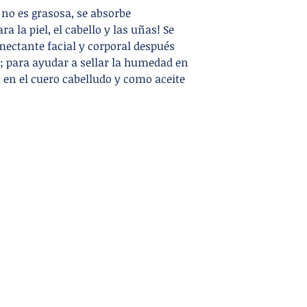
 no es grasosa, se absorbe
a la piel, el cabello y las uñas! Se
ctante facial y corporal después
e; para ayudar a sellar la humedad en
 en el cuero cabelludo y como aceite
Contact
Orc
o
info@orchardharvestsoap.com