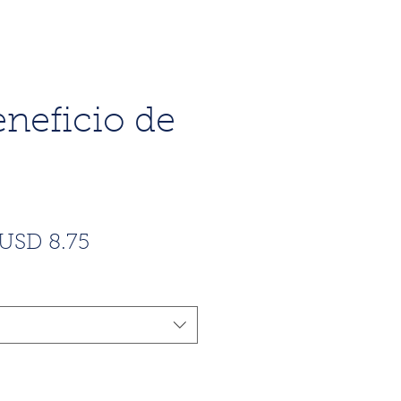
eneficio de
Precio
Precio
USD 8.75
de
oferta