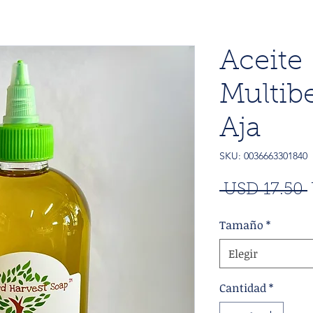
Aceite
Multib
Aja
SKU: 0036663301840
 USD 17.50 
Tamaño
*
Elegir
Cantidad
*