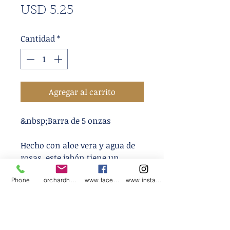
Precio
USD 5.25
de
Cantidad
*
oferta
Agregar al carrito
&nbsp;Barra de 5 onzas
Hecho con aloe vera y agua de
rosas, este jabón tiene un
hermoso aroma a rosas que es
Phone
orchardharvestsoap@gmail.com
www.facebook.com/orchardharvestsoap
www.instagram.com/orchardharvestsoap
fresco y brillante, nítido y
limpio con una nota de cítricos.
Ingredientes