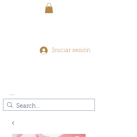
ENVÍO GRATIS - En pedidos
superiores a $ 40
Iniciar sesión
Carrito